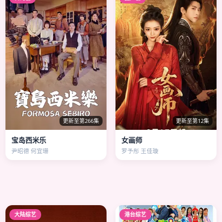
更新至第266集
更新至第12集
宝岛西米乐
女画师
尹昭德 何宜珊
罗予彤 王佳璇
大陆综艺
港台综艺