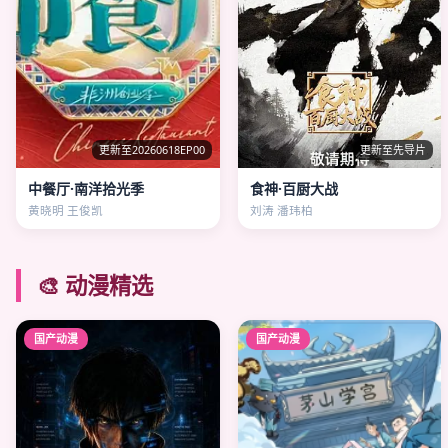
更新至20260618EP00
更新至先导片
中餐厅·南洋拾光季
食神·百厨大战
黄晓明 王俊凯
刘涛 潘玮柏
🎨 动漫精选
国产动漫
国产动漫