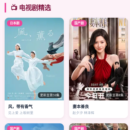
📺 电视剧精选
日本剧
国产剧
更新至第59集
更新至第8集
风，带有香气
妻本善良
见上爱 上坂树里
赵夕汐 林泽辉
国产剧
国产剧