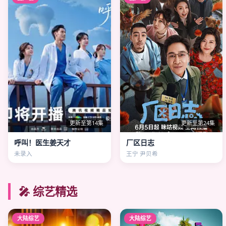
更新至第14集
更新至第24集
呼叫！医生姜天才
厂区日志
未录入
王宁 尹贝希
🎤 综艺精选
大陆综艺
大陆综艺