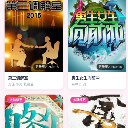
更新至20260618
更新至20260618
第三调解室
男生女生向前冲
刘佳 小河 张嘉益
余声 白羽
大陆综艺
大陆综艺