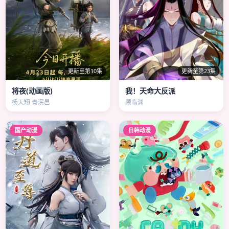
更新至第10集
更新至第23集
将夜(动画版)
我！天命大反派
杨天翔 青泯邑
顾临渊
国产动漫
日韩动漫