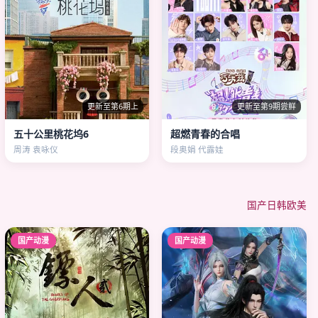
更新至第6期上
更新至第9期尝鲜
五十公里桃花坞6
超燃青春的合唱
周涛 袁咏仪
段奥娟 代露娃
国产
日韩
欧美
国产动漫
国产动漫