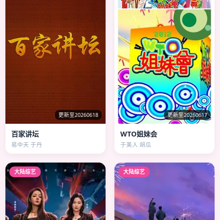
更新至20260618
更新至20260617
百家讲坛
WTO姐妹会
易中天 于丹
于美人 胡瓜
大陆综艺
大陆综艺