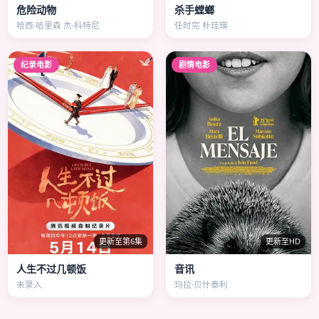
危险动物
杀手螳螂
哈西·哈里森 杰·科特尼
任时完 朴珪瑛
纪录电影
剧情电影
更新至第6集
更新至HD
人生不过几顿饭
音讯
未录入
玛拉·贝什泰利