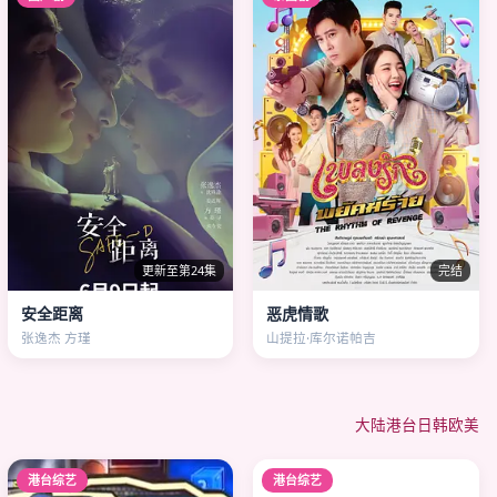
更新至第24集
完结
安全距离
恶虎情歌
张逸杰 方瑾
山提拉·库尔诺帕吉
大陆
港台
日韩
欧美
港台综艺
港台综艺