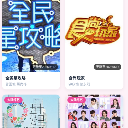
更新至20260617
更新至20260617
全民星攻略
食尚玩家
曾国城 蔡尚桦
钟欣愉 颜永烈
大陆综艺
大陆综艺