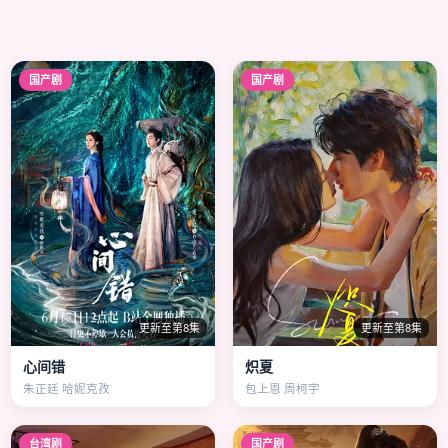
国产剧
国产剧
更新至第8集
更新至第8集
心间错
炽夏
朱正廷 哈妮克孜
包上恩 周柯宇
台湾剧
国产剧