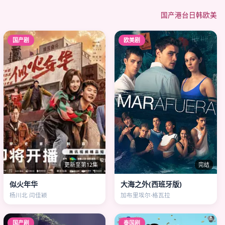
国产
港台
日韩
欧美
国产剧
欧美剧
更新至第12集
完结
似火年华
大海之外(西班牙版)
杨川北 闫佳颖
加布里埃尔·格瓦拉
国产剧
泰国剧