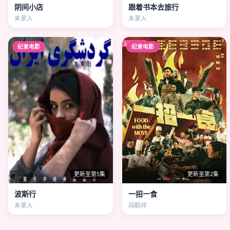
阴间小店
跟着书本去旅行
未录入
未录入
纪录电影
纪录电影
更新至第5集
更新至第2集
波斯行
一招一食
未录入
阎鹤祥