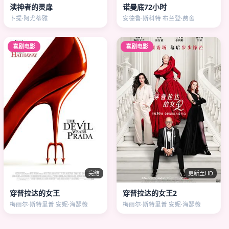
渎神者的灵扉
诺曼底72小时
卜提·阿尤蒂雅
安德鲁·斯科特 布兰登·费舍
喜剧电影
喜剧电影
完结
更新至HD
穿普拉达的女王
穿普拉达的女王2
梅丽尔·斯特里普 安妮·海瑟薇
梅丽尔·斯特里普 安妮·海瑟薇