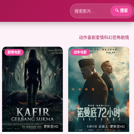
🔍 搜索
动作
喜剧
爱情
科幻
恐怖
剧情
剧情电影
战争电影
更新至HD
更新至HD