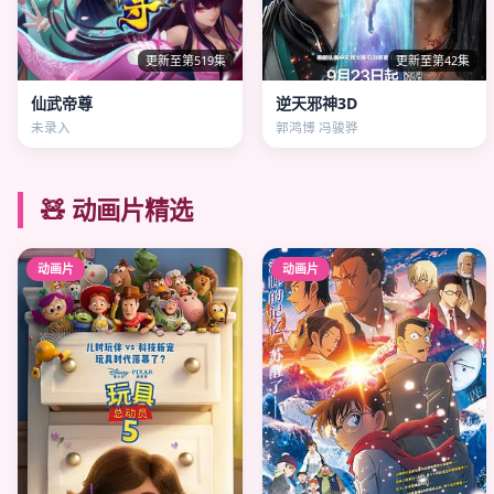
更新至第519集
更新至第42集
仙武帝尊
逆天邪神3D
未录入
郭鸿博 冯骏骅
🧸 动画片精选
动画片
动画片