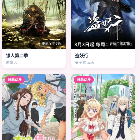
更新至第3集
更新至第37集
镖人第二季
盗妖行
未录入
姜子翰 三天
日韩动漫
日韩动漫