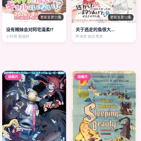
更新至第11集
更新至第12集
没有辣妹会对阿宅温柔!?
关于逃走的鱼很大…
小村将 稻垣好
芹泽优 田丸笃志
动画片
动画片